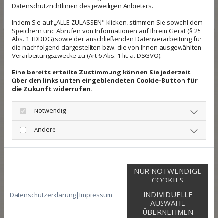
Datenschutzrichtlinien des jeweiligen Anbieters.
Indem Sie auf „ALLE ZULASSEN" klicken, stimmen Sie sowohl dem
Speichern und Abrufen von Informationen auf Ihrem Gerät (§ 25
Abs. 1 TDDDG) sowie der anschließenden Datenverarbeitung für
die nachfolgend dargestellten bzw. die von Ihnen ausgewählten
* Pflichtangabe
Verarbeitungszwecke zu (Art 6 Abs. 1 lit. a. DSGVO).
Eine bereits erteilte Zustimmung können Sie jederzeit
über den links unten eingeblendeten Cookie-Button für
die Zukunft widerrufen.
Notwendig
Anfahrt
Andere
Tischlerei Osterheider
Am Holtkamp 2
NUR NOTWENDIGE
49326 Melle
COOKIES
INDIVIDUELLE
Datenschutzerklärung
|
Impressum
Telefon:
05422 / 3403
AUSWAHL
ÜBERNEHMEN